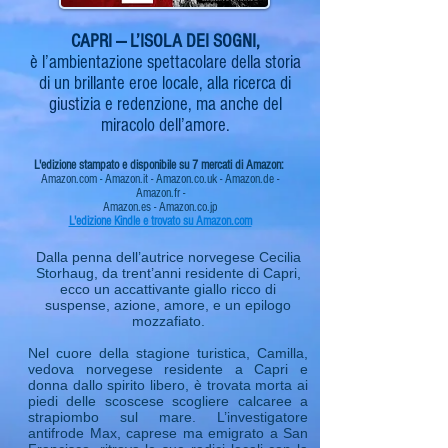
CAPRI — L’ISOLA DEI SOGNI,
è l’ambientazione spettacolare della storia
di un brillante eroe locale, alla ricerca di
giustizia e redenzione, ma anche del
miracolo dell’amore.
L'edizione stampato e disponibile su 7 mercati di Amazon:
Amazon.com - Amazon.it - Amazon.co.uk - Amazon.de -
Amazon.fr -
Amazon.es - Amazon.co.jp​
L'edizione Kindle e trovato su Amazon.com
Dalla penna dell’autrice norvegese
Cecilia
Storhaug
, da trent’anni residente di Capri,
ecco un accattivante giallo ricco di
suspense, azione, amore, e un epilogo
mozzafiato.
Nel cuore della stagione turistica, Camilla,
vedova norvegese residente a Capri e
donna dallo spirito libero, è trovata morta ai
piedi delle scoscese scogliere calcaree a
strapiombo sul mare. L’investigatore
antifrode Max, caprese ma emigrato a San