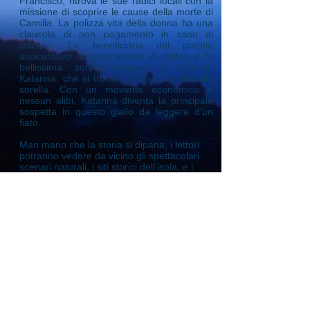
Francisco, ritrova le sue radici locali con la
missione di scoprire le cause della morte di
Camilla. La polizza vita della donna ha una
clausola di non pagamento in caso di
suicidio. La beneficiaria del premio
assicurativo da due milioni di dollari è la
bellissima sorella minore di Camilla,
Katarina, che si trova sull’isola in visita alla
sorella. Con un movente economico e
nessun alibi, Katarina diventa la principale
sospetta in questo giallo da leggere d’un
fiato.
Man mano che la storia si dipana, i lettori
potranno vedere da vicino gli spettacolari
scenari naturali, i siti storici dell’isola, e i
luoghi ricchi di glamour amati dai VIP di
tutto il mondo, le anime romantiche di ogni
tipo e gli artisti che per secoli sono stati
ipnotizzati dalla meravigliosa bellezza di
Capri e dalla cordiale ospitalità degli abitanti
locali.
Il titolo CAPRI DIEM riprende il celebre
aforisma latino Carpe Diem,
evidenziando lo spirito filosofico del libro:
Vivi ogni giorno come se fosse l’ultimo