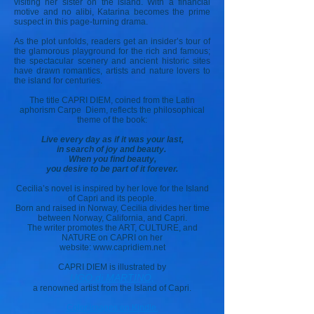
visiting her sister on the island. With a financial
motive and no alibi, Katarina becomes the prime
suspect in this page-turning drama.
As the plot unfolds, readers get an insider’s tour of
the glamorous playground for the rich and famous;
the spectacular scenery and ancient historic sites
have drawn romantics, artists and nature lovers to
the island for centuries.
The title CAPRI DIEM, coined from the Latin
aphorism Carpe Diem, reflects the philosophical
theme of the book:
Live every day as if it was your last,
in search of joy and beauty.
When you find beauty,
you desire to be part of it forever.
Cecilia’s novel is inspired by her love for the Island
of Capri and its people.
Born and raised in Norway, Cecilia divides her time
between Norway, California, and Capri.
The writer promotes the ART, CULTURE, and
NATURE on CAPRI on her
website:
www.capridiem.net
CAPRI DIEM is illustrated by
UGO di MARTINO,
a renowned artist from the Island of Capri.
Color images on Kindle.