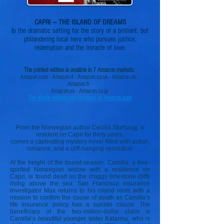
CAPRI — THE ISLAND OF DREAMS
i
s the dramatic setting for the story of a brilliant, but
philandering local hero who pursues justice,
redemption and the miracle of love.
The printed edition is availble in 7 Amazon markets:
Amazon.com - Amazon.it - Amazon.co.uk - Amazon.de -
Amazon.fr -
Amazon.es - Amazon.co.jp
The Kindle edition can be found on Amazon.com
From the Norwegian author
Cecilia Storhaug,
a
resident on Capri for thirty years,
comes a captivating mystery novel filled with action,
romance, and a cliff-hanging resolution.
At the height of the tourist season, Camilla, a free-
spirited Norwegian widow with a residence on
Capri, is found dead on the craggy limestone cliffs
rising above the sea. San Francisco insurance
investigator Max returns to his island roots with a
mission to confirm the cause of death as Camilla’s
life insurance policy has a suicide clause. The
beneficiary of the two-million-dollar claim is
Camilla’s beautiful younger sister Katarina, who is